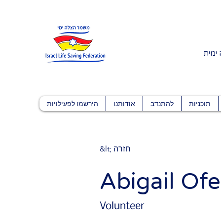
 ימית
תוכניות
להתנדב
אודותנו
הירשמו לפעילויות
&lt; חזרה
Abigail Ofe
Volunteer