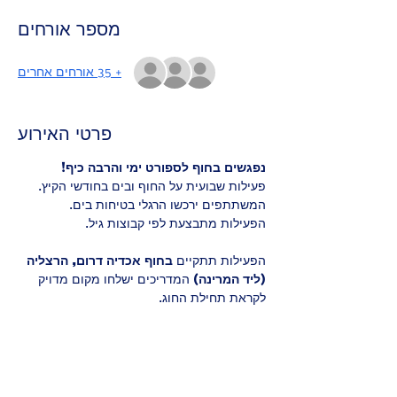
מספר אורחים
+ 35 אורחים אחרים
פרטי האירוע
נפגשים בחוף לספורט ימי והרבה כיף!
פעילות שבועית על החוף ובים בחודשי הקיץ. 
המשתתפים ירכשו הרגלי בטיחות בים. 
הפעילות מתבצעת לפי קבוצות גיל.
הפעילות תתקיים 
בחוף אכדיה דרום, הרצליה 
(ליד המרינה) 
המדריכים ישלחו מקום מדויק 
לקראת תחילת החוג.
גילאי 7-12 (בקבוצות גיל):
🌊 מודעות לסביבה הימית
🌊 משחקים ופעילויות בגלים
🌊 שחייה בסיסית בים